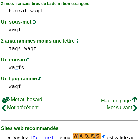
2 mots français tirés de la définition étrangère
Plural
waqf
Un sous-mot
waqf
2 anagrammes moins une lettre
faqs
waqf
Un cousin
wa
r
fs
Un lipogramme
waqf
Mot au hasard
Haut de page
Mot précédent
Mot suivant
Sites web recommandés
1Mot.net
Visitez
- le mot
est valide au