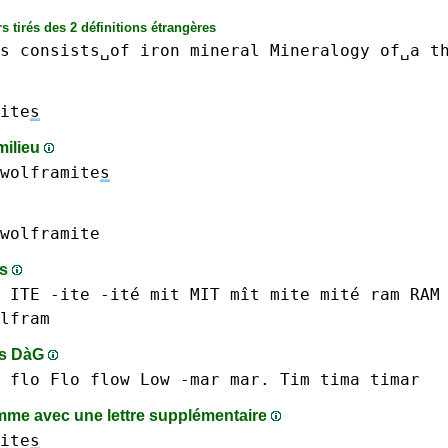
s tirés des 2 définitions étrangères
s
consists␣of
iron
mineral
Mineralogy
of␣a
t
ite
s
milieu
wolframite
s
wolframite
ts
ITE -ite -ité
mit MIT mît
mite mité
ram RAM
lfram
ts DàG
flo Flo
flow
Low
-mar mar.
Tim
tima
timar
me avec une lettre supplémentaire
ite
s