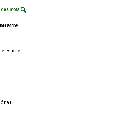
 des mots
onnaire
une espèce
…
néral