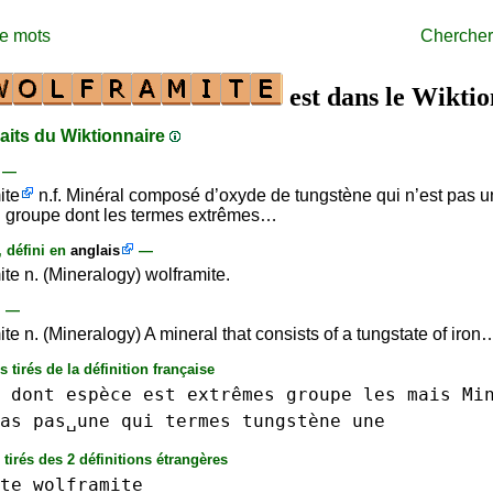
de mots
Chercher
est dans le Wikti
raits du Wiktionnaire
s —
ite
n.f. Minéral composé d’oxyde de tungstène qui n’est pas 
 groupe dont les termes extrêmes…
, défini en
anglais
—
ite n. (Mineralogy) wolframite.
—
te n. (Mineralogy) A mineral that consists of a tungstate of iron
 tirés de la définition française
dont
espèce
est
extrêmes
groupe
les
mais
Mi
as
pas␣une
qui
termes
tungstène
une
 tirés des 2 définitions étrangères
te
wolframite