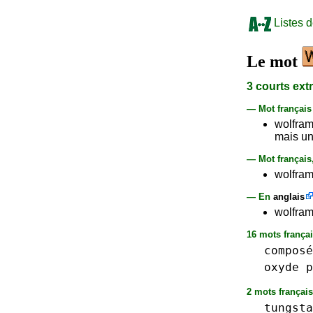
Listes 
Le mot
3 courts ext
— Mot françai
wolfram
mais un
— Mot français
wolfram
— En
anglais
wolframi
16 mots français
composé
oxyde
p
2 mots français
tungsta