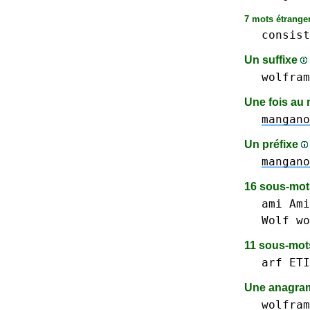
7 mots étranger
consist
Un suffixe
wolfram
Une fois au 
mangano
Un préfixe
mangano
16 sous-mo
ami Ami
Wolf
wo
11 sous-mo
arf
ETI
Une anagram
wolfram